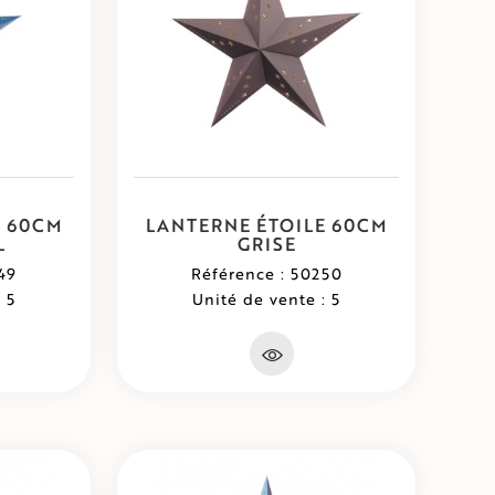
E 60CM
LANTERNE ÉTOILE 60CM
L
GRISE
49
Référence : 50250
 5
Unité de vente : 5