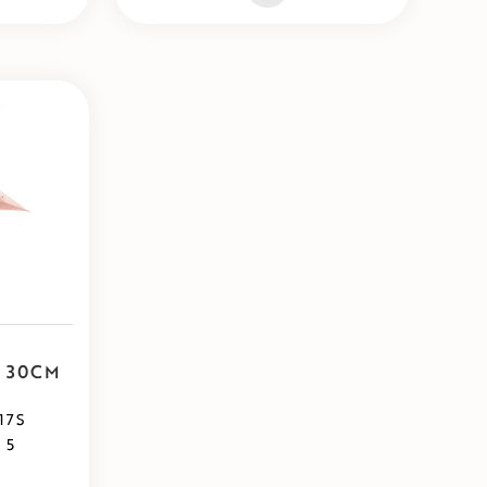
E 30CM
17S
 5