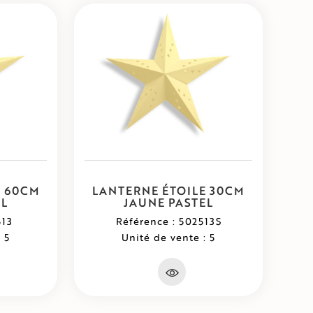
E 60CM
LANTERNE ÉTOILE 30CM
EL
JAUNE PASTEL
513
Référence : 502513S
 5
Unité de vente : 5