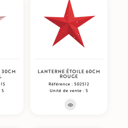
E 30CM
LANTERNE ÉTOILE 60CM
L
ROUGE
51S
Référence : 502512
 5
Unité de vente : 5