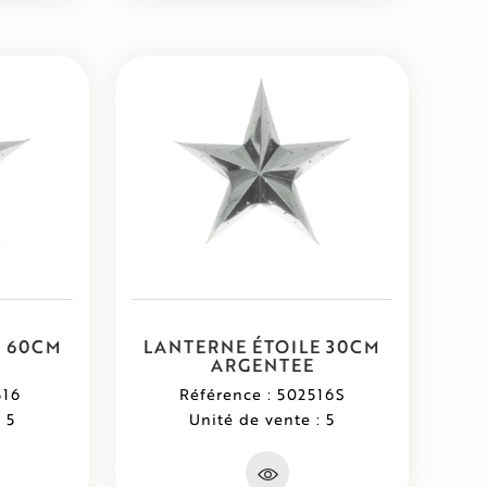
E 60CM
LANTERNE ÉTOILE 30CM
ARGENTEE
516
Référence : 502516S
 5
Unité de vente : 5