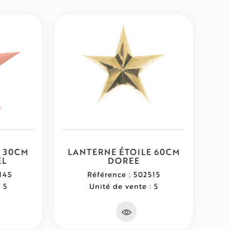
E 30CM
LANTERNE ÉTOILE 60CM
EL
DOREE
14S
Référence : 502515
 5
Unité de vente : 5