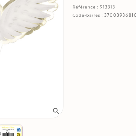
913313
Référence :
3700393681
Code-barres :
search