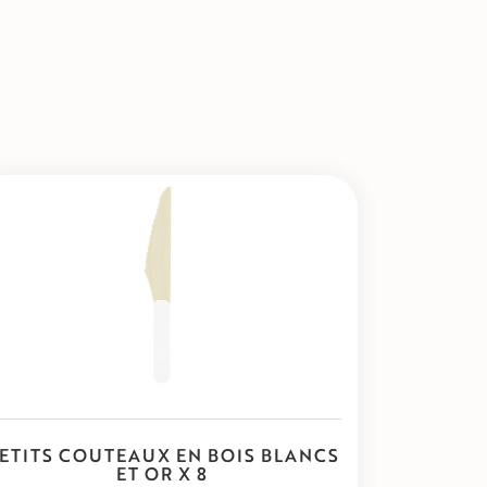
ETITS COUTEAUX EN BOIS BLANCS
GO
ET OR X 8