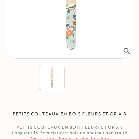
search
PETITS COUTEAUX EN BOIS FLEURS ET OR X 8
PETITS COUTEAUX EN BOIS FLEURS ET OR X 8
Longueur 16.5cm Matière: bois de bouleau non traité
Avec sticker fleur et or et galon doré