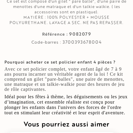
Ce set est composé d'un gilet " pare balle", d'une paire de
menottes d'une matraque et d'un talkie walkie. ( les
accessoires sont en plastique).
MATIERE : 100% POLYESTER + MOUSSE
POLYURETHANE. LAVAGE A SEC. NE PAS REPASSER.
9082079
Référence :
3700393678004
Code-barres :
Pourquoi acheter ce set policier enfant 4 pièces ?
Avec ce set policier complet, votre enfant âgé de 7 à 9
ans pourra incarner un véritable agent de la loi ! Ce kit
comprend un gilet "pare-balles", une paire de menottes,
une matraque et un talkie-walkie pour des heures de jeu
de rôle captivantes.
Idéal pour les fêtes à thème, les déguisements ou les jeux
d’imagination, cet ensemble réaliste est conçu pour
plonger les enfants dans l'univers des forces de l'ordre
tout en stimulant leur créativité et leur esprit d'aventure.
Vous pourriez aussi aimer