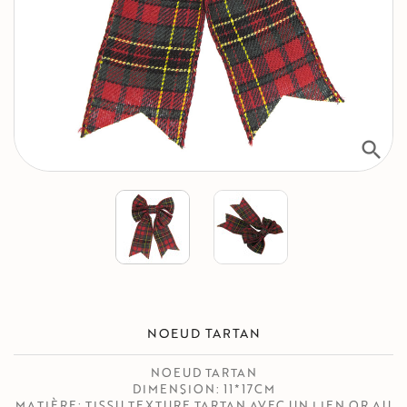
search
NOEUD TARTAN
NOEUD TARTAN
DIMENSION: 11*17CM
MATIÈRE: TISSU TEXTURE TARTAN AVEC UN LIEN OR AU