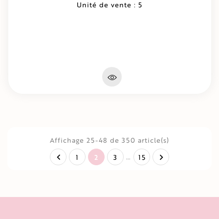
Unité de vente : 5
Affichage 25-48 de 350 article(s)

2
…

1
3
15