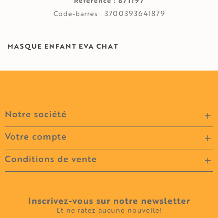
871197
Référence :
3700393641879
Code-barres :
MASQUE ENFANT EVA CHAT
Notre société

Votre compte

Conditions de vente

Inscrivez-vous sur notre newsletter
Et ne ratez aucune nouvelle!