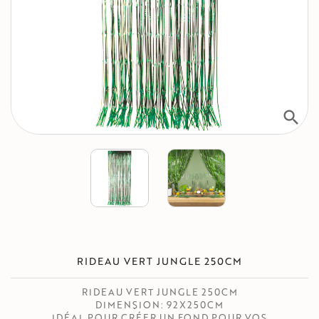
search
RIDEAU VERT JUNGLE 250CM
RIDEAU VERT JUNGLE 250CM
DIMENSION: 92X250CM
IDÉAL POUR CRÉER UN FOND POUR VOS